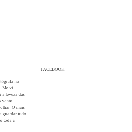
FACEBOOK
otógrafa no
. Me vi
i a leveza das
o vento
 olhar. O mais
o guardar tudo
o toda a