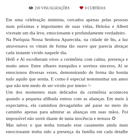
210
VISUALIZAÇÕES
0
CURTIDAS
Em uma celebração intimista, cercados apenas pelas pessoas
mais próximas e importantes de suas vidas, Heloísa e Albert
viveram um dia leve, emocionante e profundamente verdadeiro.
Na Paróquia Nossa Senhora Aparecida, na cidade de Itu, a luz
atravessava os vitrais de forma tão suave que parecia abraçar
cada instante vivido naquele dia.
Helô e Al escolheram viver a cerimônia com calma, presença e
muito amor. Entre olhares tranquilos e sorrisos sinceros, Al se
emocionou diversas vezes, demonstrando de forma tão bonita
tudo aquilo que sentia. E como é especial testemunhar um amor
que não tem medo de ser vivido por inteiro ✨
Um dos momentos mais delicados da cerimônia aconteceu
quando a pequena afilhada entrou com as alianças. Em meio à
expectativa, ela caminhou devagarinho até parar no meio do
caminho apenas para admirar as alianças em suas mãos. Foi
impossível não sorrir diante de tanta inocência e ternura 🌻
Mas talvez o que tenha tornado esse casamento ainda mais
emocionante tenha sido a presença da família em cada detalhe