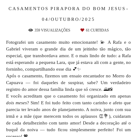
CASAMENTOS
PIRAPORA DO BOM JESUS
04/OUTUBRO/2025
359
VISUALIZAÇÕES
61
CURTIDAS
Fotografei um casamento muito emocionante! 💫 A Rafa e o
Gabriel viveram o grande dia de um jeitinho tão mágico, tão
especial, que transbordava amor. E o mais lindo de tudo: a Rafa
está esperando a pequena Lara, que já estava ali com a gente, no
forninho, compartilhando esse dia 💕✨
Após o casamento, fizemos um ensaio encantador no Morro do
Capuava — foi daqueles de suspirar, sabe? Um verdadeiro
registro do amor dessa família linda que só cresce. 🌄📸
E vocês acreditam que o casamento foi organizado em apenas
dois meses
? Sim! E foi tudo feito com tanto carinho e afeto que
parecia ter levado anos de planejamento. A noiva, junto com sua
irmã e a mãe (que merecem todos os aplausos 👏💐), cuidaram
de cada detalhezinho com tanto amor! Desde a decoração até o
buquê da noiva — tudo ficou simplesmente perfeito! Foi um
sucesso! 💖