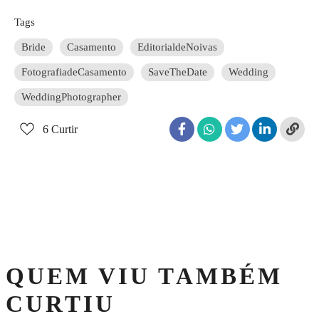
Tags
Bride
Casamento
EditorialdeNoivas
FotografiadeCasamento
SaveTheDate
Wedding
WeddingPhotographer
6
Curtir
QUEM VIU TAMBÉM
CURTIU