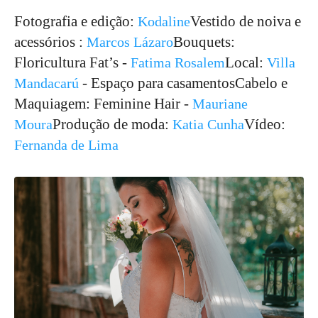
Fotografia e edição:
Vestido de noiva e
Kodaline
acessórios :
Bouquets:
Marcos Lázaro
Floricultura Fat’s -
Local:
Fatima Rosalem
Villa
- Espaço para casamentosCabelo e
Mandacarú
Maquiagem: Feminine Hair -
Mauriane
Produção de moda:
Vídeo:
Moura
Katia Cunha
Fernanda de Lima