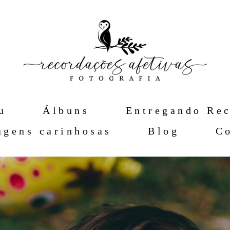
u
Álbuns
Entregando Re
gens carinhosas
Blog
C