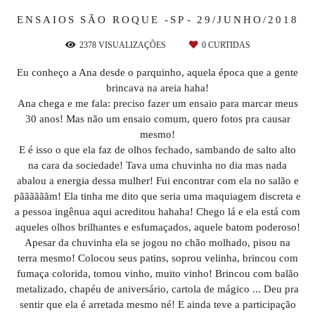
ENSAIOS
SÃO ROQUE -SP
29/JUNHO/2018
2378
VISUALIZAÇÕES
0
CURTIDAS
Eu conheço a Ana desde o parquinho, aquela época que a gente
brincava na areia haha!
Ana chega e me fala: preciso fazer um ensaio para marcar meus
30 anos! Mas não um ensaio comum, quero fotos pra causar
mesmo!
E é isso o que ela faz de olhos fechado, sambando de salto alto
na cara da sociedade! Tava uma chuvinha no dia mas nada
abalou a energia dessa mulher! Fui encontrar com ela no salão e
pããããããm! Ela tinha me dito que seria uma maquiagem discreta e
a pessoa ingênua aqui acreditou hahaha! Chego lá e ela está com
aqueles olhos brilhantes e esfumaçados, aquele batom poderoso!
Apesar da chuvinha ela se jogou no chão molhado, pisou na
terra mesmo! Colocou seus patins, soprou velinha, brincou com
fumaça colorida, tomou vinho, muito vinho! Brincou com balão
metalizado, chapéu de aniversário, cartola de mágico ... Deu pra
sentir que ela é arretada mesmo né! E ainda teve a participação