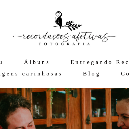
u
Álbuns
Entregando Re
gens carinhosas
Blog
C