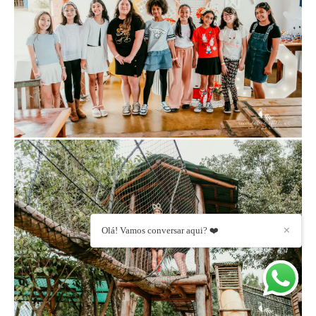
Olá! Vamos conversar aqui? ❤️
✕